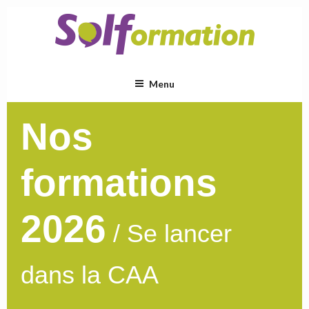
Aller
au
contenu
principal
Menu
Nos
formations
2026
/ Se lancer
dans la CAA