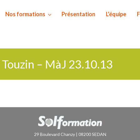
Nos formations
Présentation
L’équipe
F
 Touzin – MàJ 23.10.13
29 Boulevard Chanzy | 08200 SEDAN