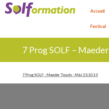
Aller
au
Accueil
contenu
principal
Festival
7 Prog SOLF – Maeder
7 Prog SOLF - Maeder Touzin - MàJ 23.10.13