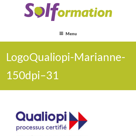
Aller
au
contenu
principal
Menu
LogoQualiopi-Marianne-
150dpi–31