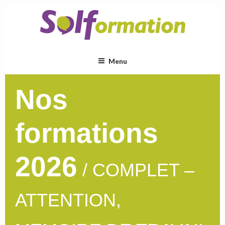
Aller
au
contenu
principal
Menu
Nos
formations
2026
/ COMPLET –
ATTENTION,