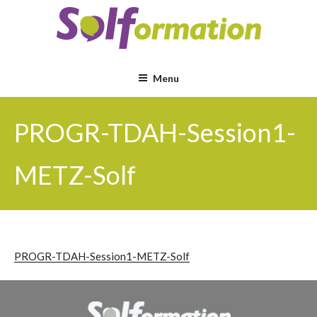
Aller
au
contenu
principal
Menu
PROGR-TDAH-Session1-
METZ-Solf
PROGR-TDAH-Session1-METZ-Solf