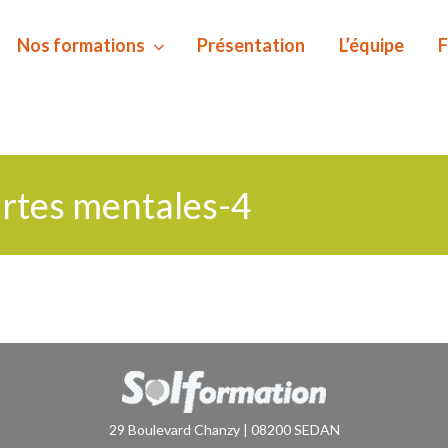
Nos formations
Présentation
L’équipe
F
rtes mentales-4
29 Boulevard Chanzy | 08200 SEDAN