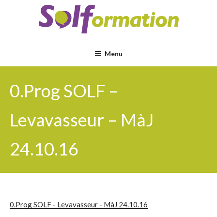
Aller
au
contenu
principal
Menu
0.Prog SOLF –
Levavasseur – MàJ
24.10.16
0.Prog SOLF - Levavasseur - MàJ 24.10.16