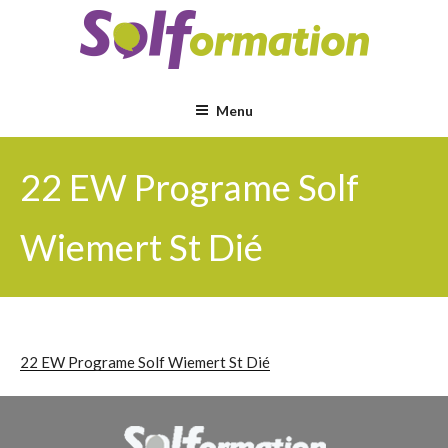
Aller
au
contenu
principal
Menu
22 EW Programe Solf
Wiemert St Dié
22 EW Programe Solf Wiemert St Dié