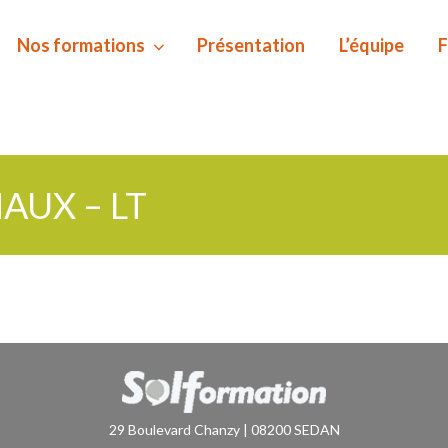
Nos formations
Présentation
L’équipe
F
NAUX – LT
29 Boulevard Chanzy | 08200 SEDAN