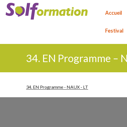
Aller
au
Accueil
contenu
principal
Festival
34. EN Programme – 
34. EN Programme - NAUX - LT