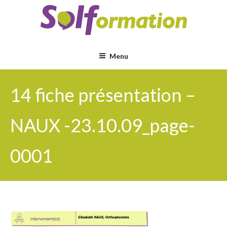
Aller
au
contenu
principal
Menu
14 fiche présentation –
NAUX -23.10.09_page-
0001