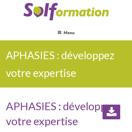
Aller
au
contenu
principal
Menu
APHASIES : développez
votre expertise
APHASIES : développez
votre expertise