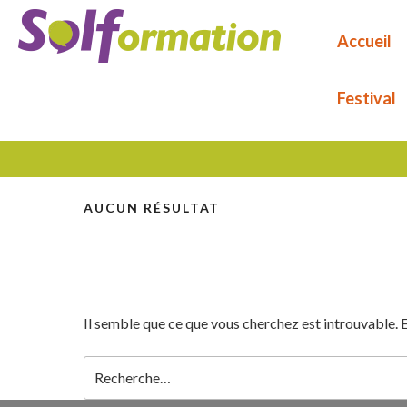
Aller
au
Accueil
contenu
principal
Festival
AUCUN RÉSULTAT
Il semble que ce que vous cherchez est introuvable. 
Recherche
pour