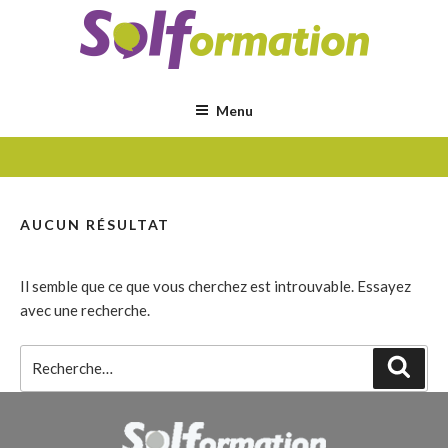
Aller
au
contenu
principal
Menu
AUCUN RÉSULTAT
Il semble que ce que vous cherchez est introuvable. Essayez
avec une recherche.
Recherche
Rech
pour
: